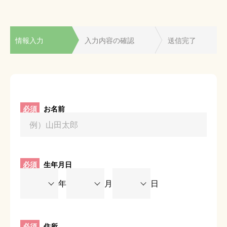
情報入力
入力内容の確認
送信完了
必須
お名前
必須
生年月日
年
月
日
必須
住所