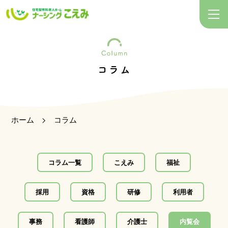
ホーム
>
コラム
コラム一覧
こえみ
福祉
採用
資格
研修
利用者
事務
看護師
介護士
内覧会