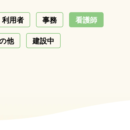
利用者
事務
看護師
の他
建設中